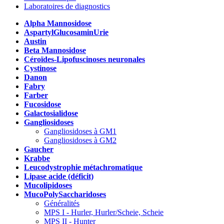
Laboratoires de diagnostics
Alpha Mannosidose
AspartylGlucosaminUrie
Austin
Beta Mannosidose
Céroïdes-Lipofuscinoses neuronales
Cystinose
Danon
Fabry
Farber
Fucosidose
Galactosialidose
Gangliosidoses
Gangliosidoses à GM1
Gangliosidoses à GM2
Gaucher
Krabbe
Leucodystrophie métachromatique
Lipase acide (déficit)
Mucolipidoses
MucoPolySaccharidoses
Généralités
MPS I - Hurler, Hurler/Scheie, Scheie
MPS II - Hunter