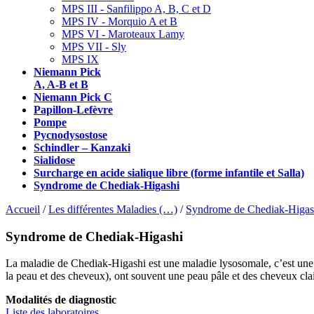
MPS III - Sanfilippo A, B, C et D
MPS IV - Morquio A et B
MPS VI - Maroteaux Lamy
MPS VII - Sly
MPS IX
Niemann Pick
A, A-B et B
Niemann Pick C
Papillon-Lefèvre
Pompe
Pycnodysostose
Schindler – Kanzaki
Sialidose
Surcharge en acide sialique libre (forme infantile et Salla)
Syndrome de Chediak-Higashi
Accueil
/
Les différentes Maladies (…)
/
Syndrome de Chediak-Higas
Syndrome de Chediak-Higashi
La maladie de Chediak-Higashi est une maladie lysosomale, c’est une af
la peau et des cheveux), ont souvent une peau pâle et des cheveux clai
Modalités de diagnostic
Liste des laboratoires