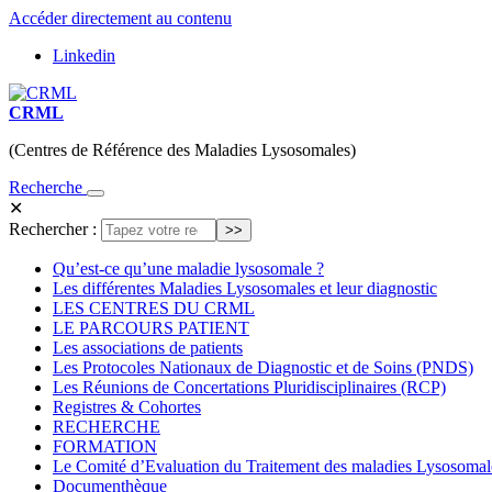
Accéder directement au contenu
Linkedin
CRML
(Centres de Référence des Maladies Lysosomales)
Recherche
✕
Rechercher :
Qu’est-ce qu’une maladie lysosomale ?
Les différentes Maladies Lysosomales et leur diagnostic
LES CENTRES DU CRML
LE PARCOURS PATIENT
Les associations de patients
Les Protocoles Nationaux de Diagnostic et de Soins (PNDS)
Les Réunions de Concertations Pluridisciplinaires (RCP)
Registres & Cohortes
RECHERCHE
FORMATION
Le Comité d’Evaluation du Traitement des maladies Lysosoma
Documenthèque