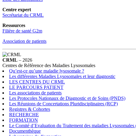
Centre expert
Secrétariat du CRML
Ressources
Filière de santé G2m
Association de patients
CRML
– 2026
Centres de Référence des Maladies Lysosomales
Qu’est-ce qu’une maladie lysosomale ?
Les différentes Maladies Lysosomales et leur diagnostic
LES CENTRES DU CRML
LE PARCOURS PATIENT
Les associations de patients
Les Protocoles Nationaux de Diagnostic et de Soins (PNDS)
Les Réunions de Concertations Pluridisciplinaires (RCP)
Registres & Cohortes
RECHERCHE
FORMATION
Le Comité d’Evaluation du Traitement des maladies Lysosomale
Documenthèque