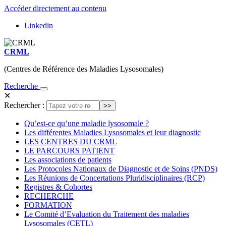
Accéder directement au contenu
Linkedin
CRML
(Centres de Référence des Maladies Lysosomales)
Recherche
✕
Rechercher :
Qu’est-ce qu’une maladie lysosomale ?
Les différentes Maladies Lysosomales et leur diagnostic
LES CENTRES DU CRML
LE PARCOURS PATIENT
Les associations de patients
Les Protocoles Nationaux de Diagnostic et de Soins (PNDS)
Les Réunions de Concertations Pluridisciplinaires (RCP)
Registres & Cohortes
RECHERCHE
FORMATION
Le Comité d’Evaluation du Traitement des maladies
Lysosomales (CETL)