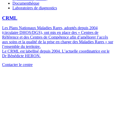
Documenthèque
Laboratoires de diagnostics
CRML
Les Plans Nationaux Maladies Rares, adoptés depuis 2004
(circulaire DHOS/DGS), ont mis en place des « Centres de
Référence et des Centres de Compétence afin d’améliorer l’accès
aux soins et la qualité de la prise en charge des Maladies Rares » sur
l’ensemble du territoire.
Le CRML est labellisé depuis 2004. L’actuelle coordinatrice est le
Dr Bénédicte HERON.
Contacter le centre