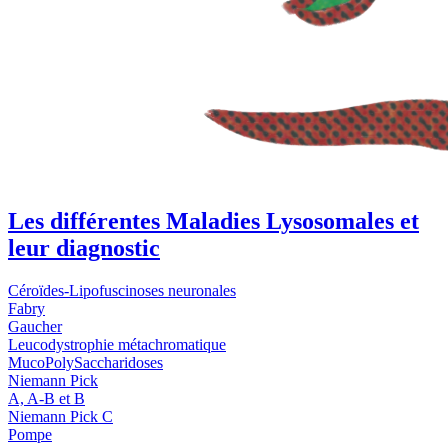
Les différentes Maladies Lysosomales et
leur diagnostic
Céroïdes-Lipofuscinoses neuronales
Fabry
Gaucher
Leucodystrophie métachromatique
MucoPolySaccharidoses
Niemann Pick
A, A-B et B
Niemann Pick C
Pompe