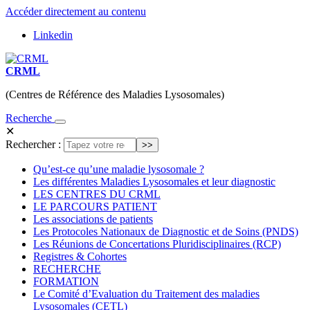
Accéder directement au contenu
Linkedin
CRML
(Centres de Référence des Maladies Lysosomales)
Recherche
✕
Rechercher :
Qu’est-ce qu’une maladie lysosomale ?
Les différentes Maladies Lysosomales et leur diagnostic
LES CENTRES DU CRML
LE PARCOURS PATIENT
Les associations de patients
Les Protocoles Nationaux de Diagnostic et de Soins (PNDS)
Les Réunions de Concertations Pluridisciplinaires (RCP)
Registres & Cohortes
RECHERCHE
FORMATION
Le Comité d’Evaluation du Traitement des maladies
Lysosomales (CETL)