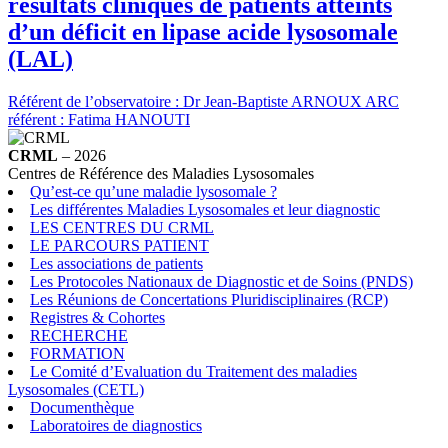
résultats cliniques de patients atteints
d’un déficit en lipase acide lysosomale
(LAL)
Référent de l’observatoire : Dr Jean-Baptiste ARNOUX ARC
référent : Fatima HANOUTI
CRML
– 2026
Centres de Référence des Maladies Lysosomales
Qu’est-ce qu’une maladie lysosomale ?
Les différentes Maladies Lysosomales et leur diagnostic
LES CENTRES DU CRML
LE PARCOURS PATIENT
Les associations de patients
Les Protocoles Nationaux de Diagnostic et de Soins (PNDS)
Les Réunions de Concertations Pluridisciplinaires (RCP)
Registres & Cohortes
RECHERCHE
FORMATION
Le Comité d’Evaluation du Traitement des maladies
Lysosomales (CETL)
Documenthèque
Laboratoires de diagnostics