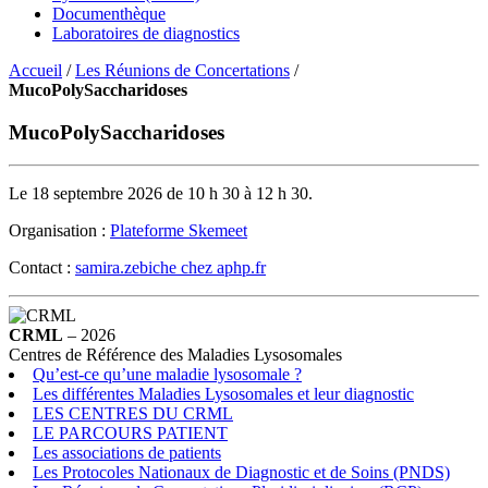
Documenthèque
Laboratoires de diagnostics
Accueil
/
Les Réunions de Concertations
/
MucoPolySaccharidoses
MucoPolySaccharidoses
Le 18 septembre 2026 de 10 h 30 à 12 h 30.
Organisation :
Plateforme Skemeet
Contact :
samira.zebiche
chez
aphp.fr
CRML
– 2026
Centres de Référence des Maladies Lysosomales
Qu’est-ce qu’une maladie lysosomale ?
Les différentes Maladies Lysosomales et leur diagnostic
LES CENTRES DU CRML
LE PARCOURS PATIENT
Les associations de patients
Les Protocoles Nationaux de Diagnostic et de Soins (PNDS)