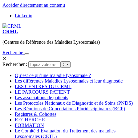
Accéder directement au contenu
Linkedin
CRML
(Centres de Référence des Maladies Lysosomales)
Recherche
✕
Rechercher :
Qu’est-ce qu’une maladie lysosomale ?
Les différentes Maladies Lysosomales et leur diagnostic
LES CENTRES DU CRML
LE PARCOURS PATIENT
Les associations de patients
Les Protocoles Nationaux de Diagnostic et de Soins (PNDS)
Les Réunions de Concertations Pluridisciplinaires (RCP)
Registres & Cohortes
RECHERCHE
FORMATION
Le Comité d’Evaluation du Traitement des maladies
Lysosomales (CETL)