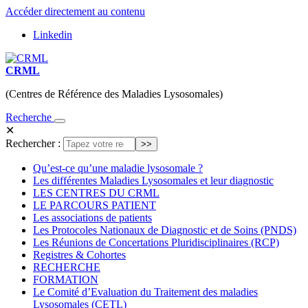
Accéder directement au contenu
Linkedin
CRML
(Centres de Référence des Maladies Lysosomales)
Recherche
✕
Rechercher :
Qu’est-ce qu’une maladie lysosomale ?
Les différentes Maladies Lysosomales et leur diagnostic
LES CENTRES DU CRML
LE PARCOURS PATIENT
Les associations de patients
Les Protocoles Nationaux de Diagnostic et de Soins (PNDS)
Les Réunions de Concertations Pluridisciplinaires (RCP)
Registres & Cohortes
RECHERCHE
FORMATION
Le Comité d’Evaluation du Traitement des maladies
Lysosomales (CETL)