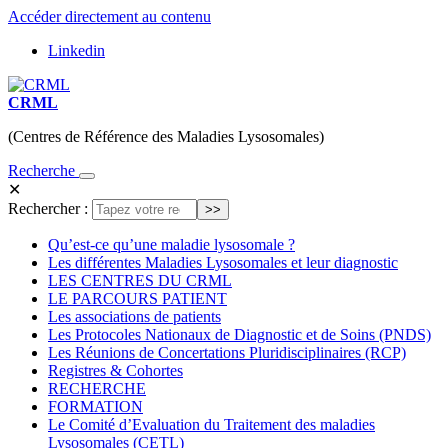
Accéder directement au contenu
Linkedin
CRML
(Centres de Référence des Maladies Lysosomales)
Recherche
✕
Rechercher :
Qu’est-ce qu’une maladie lysosomale ?
Les différentes Maladies Lysosomales et leur diagnostic
LES CENTRES DU CRML
LE PARCOURS PATIENT
Les associations de patients
Les Protocoles Nationaux de Diagnostic et de Soins (PNDS)
Les Réunions de Concertations Pluridisciplinaires (RCP)
Registres & Cohortes
RECHERCHE
FORMATION
Le Comité d’Evaluation du Traitement des maladies
Lysosomales (CETL)