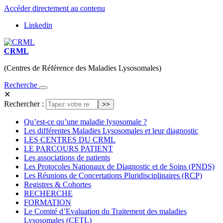
Accéder directement au contenu
Linkedin
CRML
(Centres de Référence des Maladies Lysosomales)
Recherche
✕
Rechercher :
Qu’est-ce qu’une maladie lysosomale ?
Les différentes Maladies Lysosomales et leur diagnostic
LES CENTRES DU CRML
LE PARCOURS PATIENT
Les associations de patients
Les Protocoles Nationaux de Diagnostic et de Soins (PNDS)
Les Réunions de Concertations Pluridisciplinaires (RCP)
Registres & Cohortes
RECHERCHE
FORMATION
Le Comité d’Evaluation du Traitement des maladies
Lysosomales (CETL)