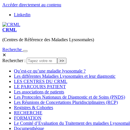
Accéder directement au contenu
Linkedin
CRML
(Centres de Référence des Maladies Lysosomales)
Recherche
✕
Rechercher :
Qu’est-ce qu’une maladie lysosomale ?
Les différentes Maladies Lysosomales et leur diagnostic
LES CENTRES DU CRML
LE PARCOURS PATIENT
Les associations de patients
Les Protocoles Nationaux de Diagnostic et de Soins (PNDS)
Les Réunions de Concertations Pluridisciplinaires (RCP)
Registres & Cohortes
RECHERCHE
FORMATION
Le Comité d’Evaluation du Traitement des maladies Lysosoma
Documenthèque