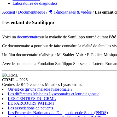
Laboratoires de diagnostics
Accueil
/
Documenthèque
/
🎥 Témoignages & vidéos
/
Les enfant d
Les enfant de Sanfilippo
Voici un
documentaire
sur la maladie de Sanfilippo tourné durant l’été
Ce documentaire a pour but de faire connaître la réalité de familles vi
Un film documentaire réalisé par M. Stalder. Voix : F. Pollier, Musique
Avec le soutien de la Fondation Sanfilippo Suisse et la Loterie Roma
CRML
– 2026
Centres de Référence des Maladies Lysosomales
Qu’est-ce qu’une maladie lysosomale ?
Les différentes Maladies Lysosomales et leur diagnostic
LES CENTRES DU CRML
LE PARCOURS PATIENT
Les associations de patients
Les Protocoles Nationaux de Diagnostic et de Soins (PNDS)