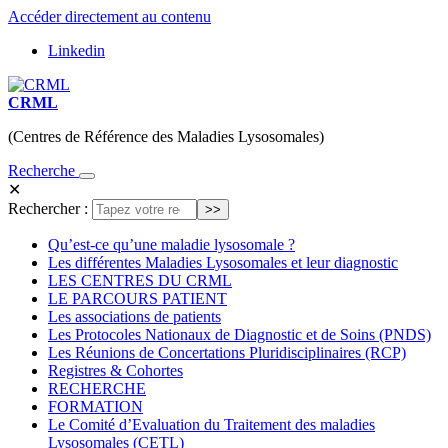
Accéder directement au contenu
Linkedin
CRML
(Centres de Référence des Maladies Lysosomales)
Recherche
✕
Rechercher :
Qu’est-ce qu’une maladie lysosomale ?
Les différentes Maladies Lysosomales et leur diagnostic
LES CENTRES DU CRML
LE PARCOURS PATIENT
Les associations de patients
Les Protocoles Nationaux de Diagnostic et de Soins (PNDS)
Les Réunions de Concertations Pluridisciplinaires (RCP)
Registres & Cohortes
RECHERCHE
FORMATION
Le Comité d’Evaluation du Traitement des maladies
Lysosomales (CETL)