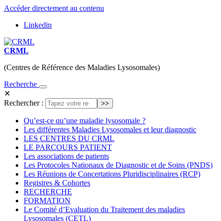
Accéder directement au contenu
Linkedin
CRML
(Centres de Référence des Maladies Lysosomales)
Recherche
✕
Rechercher :
Qu’est-ce qu’une maladie lysosomale ?
Les différentes Maladies Lysosomales et leur diagnostic
LES CENTRES DU CRML
LE PARCOURS PATIENT
Les associations de patients
Les Protocoles Nationaux de Diagnostic et de Soins (PNDS)
Les Réunions de Concertations Pluridisciplinaires (RCP)
Registres & Cohortes
RECHERCHE
FORMATION
Le Comité d’Evaluation du Traitement des maladies
Lysosomales (CETL)